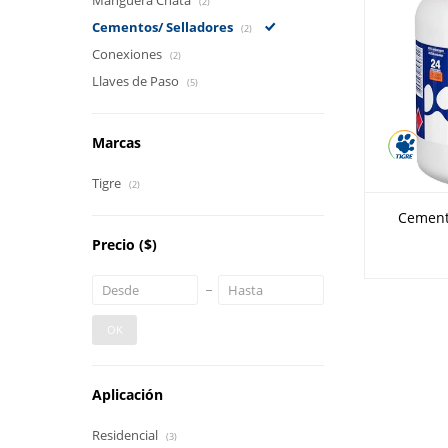
Manguera Chata
(2)
Cementos/ Selladores
(2)
Conexiones
(2)
Llaves de Paso
(5)
Marcas
Tigre
(2)
Cement
Precio
($)
OK
Aplicación
Residencial
(3)