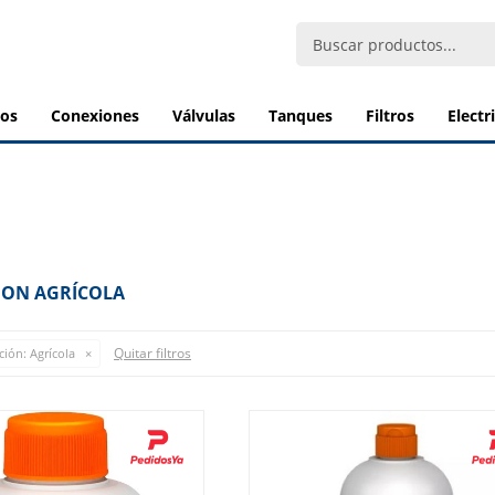
bos
conexiones
válvulas
tanques
filtros
elect
ION AGRÍCOLA
Quitar filtros
ción:
Agrícola