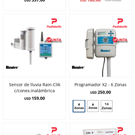
USD
USD
193,00
USD
Sensor de lluvia Rain-Clik
Programador X2 - 6 Zonas
c/conex.inalámbrica
250,00
USD
159,00
USD