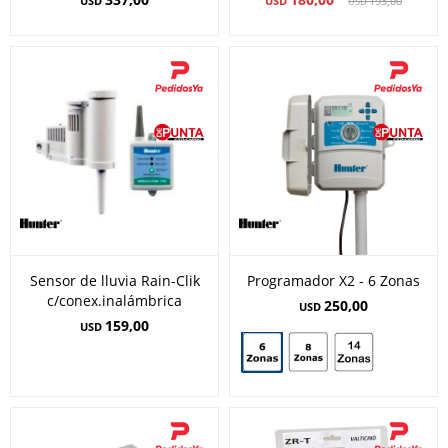
USD
USD
193,00
USD
Sensor de lluvia Rain-Clik
Programador X2 - 6 Zonas
c/conex.inalámbrica
250,00
USD
159,00
USD