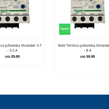
ico p/bomba Shneider 3.7
Relé Térmico p/bomba Shneide
- 5.5 A
- 8 A
29,00
30,00
USD
USD