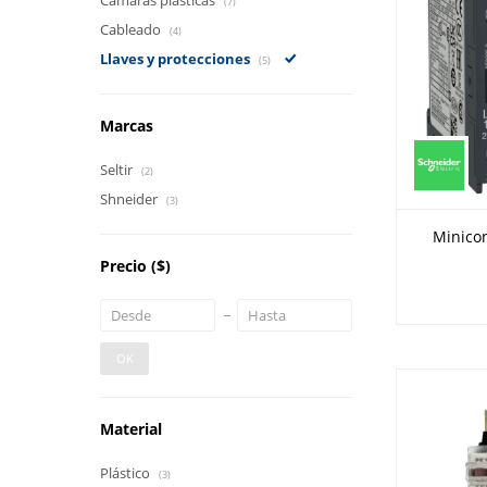
Cámaras plásticas
(7)
Cableado
(4)
Llaves y protecciones
(5)
Marcas
Seltir
(2)
Shneider
(3)
Minicon
Precio
($)
OK
Material
Plástico
(3)