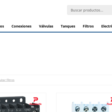
bos
conexiones
válvulas
tanques
filtros
elect
itar filtros