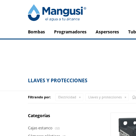
bombas
programadores
aspersores
tu
LLAVES Y PROTECCIONES
Qu
Filtrando por:
Electricidad
Llaves y protecciones
Categorías
Cajas estanco
(32)