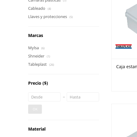
Cámaras plásticas
(7)
Cableado
(4)
Llaves y protecciones
(5)
Marcas
Mylsa
(6)
Shneider
(1)
Tableplast
(26)
Caja estan
Precio
($)
OK
Material