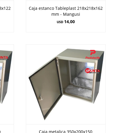
18x122
Caja estanco Tableplast 218x218x162
mm - Mangusi
14,00
USD
0
Caja metalica 350x200x150