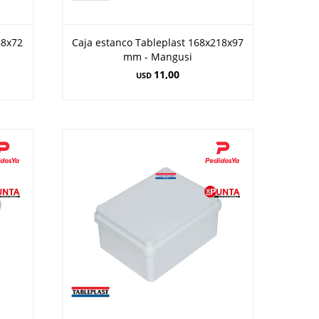
88x72
Caja estanco Tableplast 168x218x97
mm - Mangusi
11,00
USD