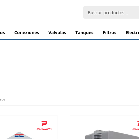
bos
conexiones
válvulas
tanques
filtros
elect
tros