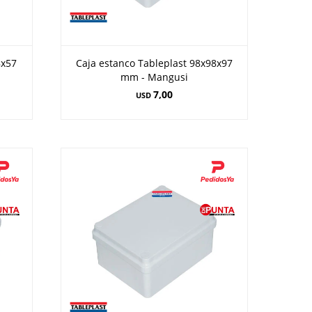
8x57
Caja estanco Tableplast 98x98x97
mm - Mangusi
7,00
USD