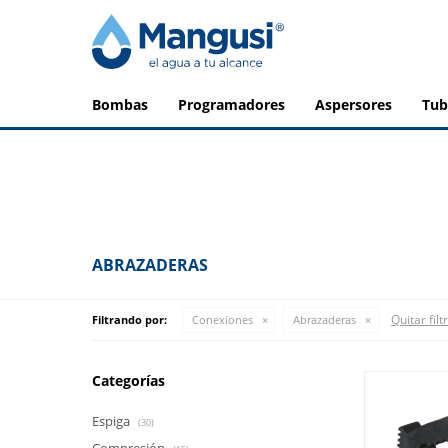
bombas
programadores
aspersores
tu
ABRAZADERAS
Quitar filt
Filtrando por:
Conexiones
Abrazaderas
Categorías
Espiga
(30)