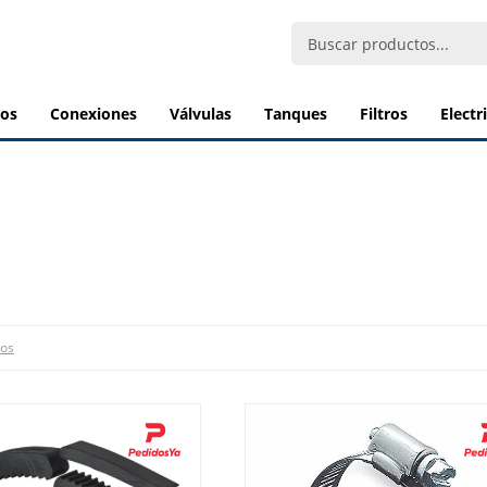
bos
conexiones
válvulas
tanques
filtros
elect
ros