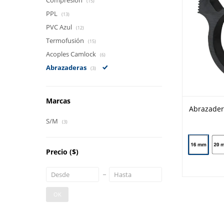
Compresión
(15)
PPL
(13)
PVC Azul
(12)
Termofusión
(15)
Acoples Camlock
(6)
Abrazaderas
(3)
Marcas
Abrazader
S/M
(3)
Precio
($)
OK