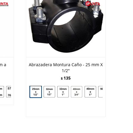
m a
Abrazadera Montura Caño - 25 mm X
1/2"
135
$