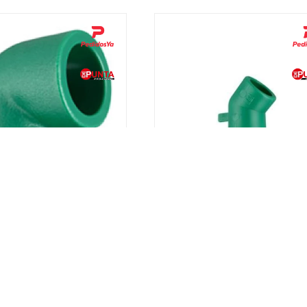
mofusión 90º H-H - 20mm
Codo termofusión 45º HH - 
0,40
0,50
USD
USD