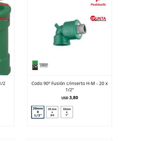
1/2
Codo 90º Fusión c/inserto H-M - 20 x
1/2"
3,80
USD