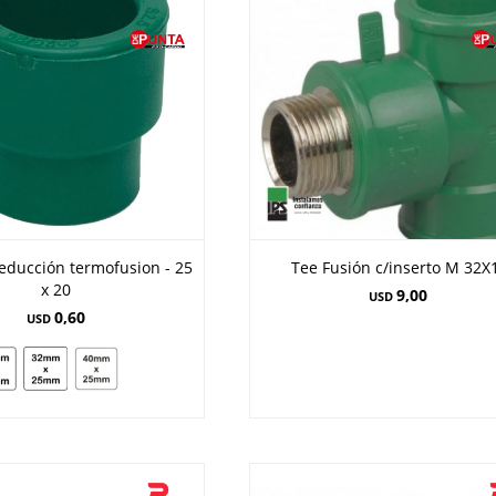
educción termofusion - 25
Tee Fusión c/inserto M 32X
x 20
9,00
USD
0,60
USD