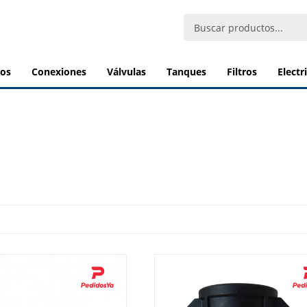
bos
conexiones
válvulas
tanques
filtros
elect