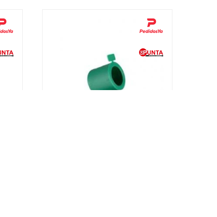
20mm
Cupla H-H Termofusiòn - 20 mm
0,50
USD