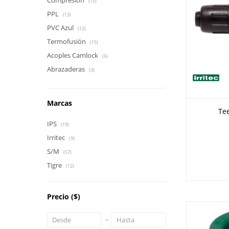
Compresión
(15)
PPL
(13)
PVC Azul
(12)
Termofusión
(15)
Acoples Camlock
(6)
Abrazaderas
(3)
Marcas
Te
IPS
(19)
Irritec
(9)
S/M
(57)
Tigre
(12)
Precio
($)