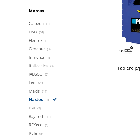
Marcas
Calpeda
(1)
DAB
(34)
Elentek
(1)
Genebre
(3)
Inmersa
(1)
Italtecnica
(3)
Tablero p/
JABSCO
(2)
Leo
(26)
Maxis
(17)
Nastec
(1)
PM
(3)
Ray tech
(1)
REXeco
(1)
Rule
(5)