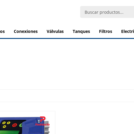
bos
conexiones
válvulas
tanques
filtros
elect