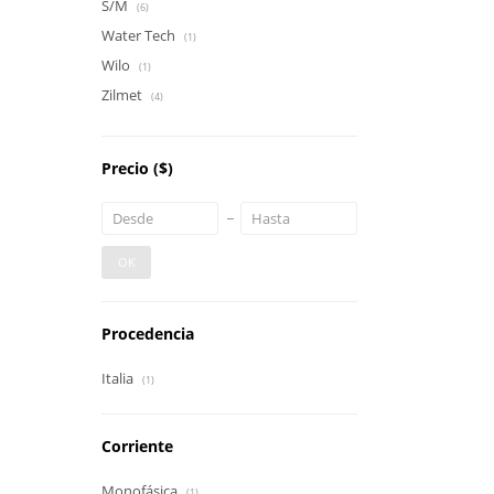
S/M
(6)
Water Tech
(1)
Wilo
(1)
Zilmet
(4)
Precio
($)
OK
Procedencia
Italia
(1)
Corriente
Monofásica
(1)