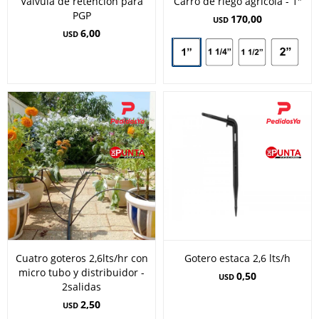
Válvula de retención para
Carro de riego agrícola - 1"
PGP
170,00
USD
6,00
USD
Cuatro goteros 2,6lts/hr con
Gotero estaca 2,6 lts/h
micro tubo y distribuidor -
0,50
USD
2salidas
2,50
USD