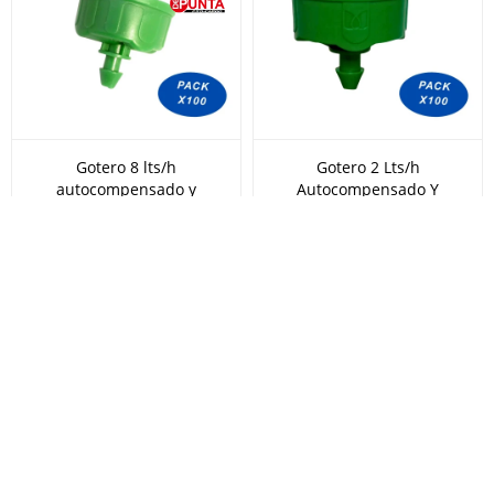
Gotero 8 lts/h
Gotero 2 Lts/h
autocompensado y
Autocompensado Y
antidrenante x100u.
Antidrenante X100u
30,00
30,00
USD
USD