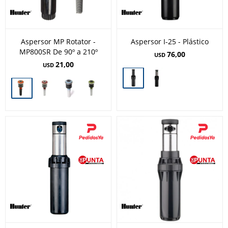
Aspersor MP Rotator -
Aspersor I-25 - Plástico
MP800SR De 90º a 210º
76,00
USD
21,00
USD