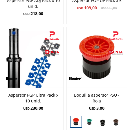
Aspersor PGP ADJ Pack x 10
Aspersor POP UP Pack x 5
unid.
109,00
USD
115,00
USD
218,00
USD
Aspersor PGP Ultra Pack x
Boquilla aspersor PSU -
10 unid.
Roja
230,00
3,00
USD
USD