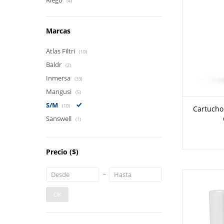
Riego
(4)
Marcas
Atlas Filtri
(10)
Baldr
(2)
Inmersa
(33)
Mangusi
(5)
S/M
(10)
Cartucho
Sanswell
(1)
Precio
($)
OK