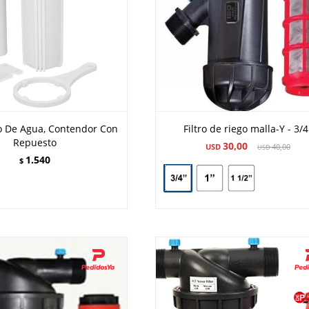
ro De Agua, Contendor Con
Filtro de riego malla-Y - 3/4
Repuesto
30,00
USD
40,00
USD
1.540
$