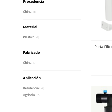
Procedencia
China
(8)
Material
Plástico
(5)
Porta Filt
Fabricado
China
(7)
Aplicación
Residencial
(8)
Agrícola
(2)