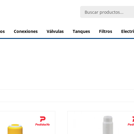
bos
conexiones
válvulas
tanques
filtros
elect