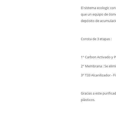
El sistema ecologic c
que un equipo de ósmos
depósito de acumulaci
Consta de 3 etapas :
1° Carbon Activado y P
2° Membrana : Se elim
3° T33 Alcanilizador - 
Gracias a este purifica
plásticos.