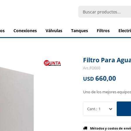
bos
conexiones
válvulas
tanques
filtros
elect
Filtro Para Agu
FO660
660,00
USD
Uno de los mejores equipos 
1
Métodos y costos de enví