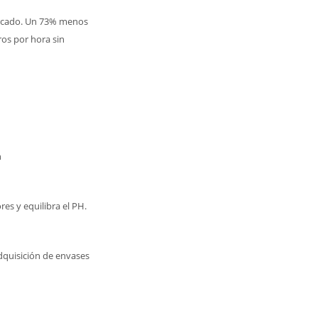
ercado. Un 73% menos
ros por hora sin
n
res y equilibra el PH.
adquisición de envases