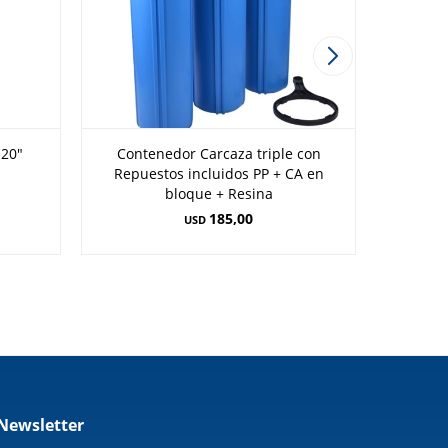
 20"
Contenedor Carcaza triple con
Kit d
Repuestos incluidos PP + CA en
bloque + Resina
185,00
USD
Newsletter