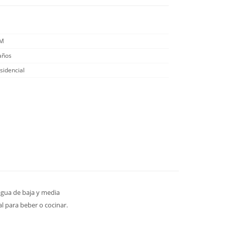
/M
años
sidencial
agua de baja y media
al para beber o cocinar.