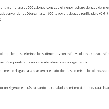
on una membrana de 500 galones, consigue el menor rechazo de agua del m
is convencional. Otorga hasta 1600 lts por día de agua purificada o 66.6 lit
ón.
olipropileno - Se eliminan los sedimentos, corrosión y solidos en suspensió
inan Compuestos orgánicos, moleculares y microorganismos
Finalmente el agua pasa a un tercer estado donde se eliminan los olores, sabo
dor Inteligente, estarás cuidando de tu salud y al mismo tiempo evitarás la 