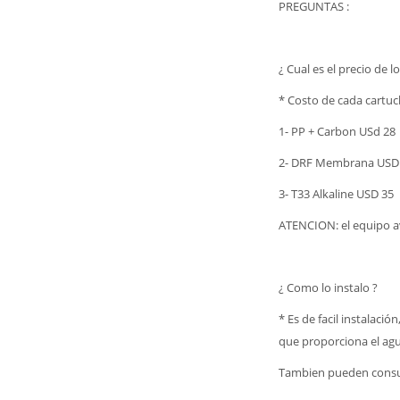
PREGUNTAS :
¿ Cual es el precio de 
* Costo de cada cartuch
1- PP + Carbon USd 28
2- DRF Membrana USD 
3- T33 Alkaline USD 35
ATENCION: el equipo avi
¿ Como lo instalo ?
* Es de facil instalació
que proporciona el agu
Tambien pueden consu