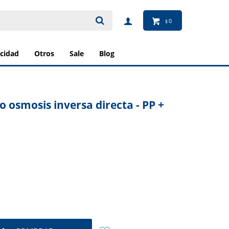
0
$
ricidad
otros
sale
blog
 osmosis inversa directa - PP +