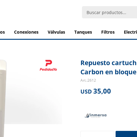
bos
conexiones
válvulas
tanques
filtros
elect
Repuesto cartucho
Carbon en bloque
2612
35,00
USD