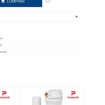
COMPRAR
sa
co
ncial