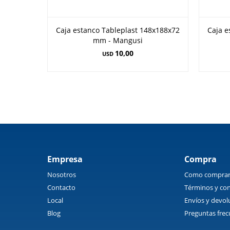
Caja estanco Tableplast 148x188x72
Caja e
mm - Mangusi
10,00
USD
Empresa
Compra
Nosotros
Como compra
Contacto
Términos y con
Local
Envíos y devol
Blog
Preguntas frec