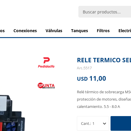
bos
conexiones
válvulas
tanques
filtros
elect
RELE TERMICO SEL
5517
11,00
USD
Relé térmico de sobrecarga MS
protección de motores, diseñad
calentamiento. 5.5 - 8.0 A
1