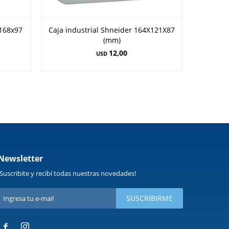
x168x97
Caja industrial Shneider 164X121X87
Caj
(mm)
12,00
USD
Newsletter
¡Suscribite y recibí todas nuestras novedades!
SUSCRIBIRME

