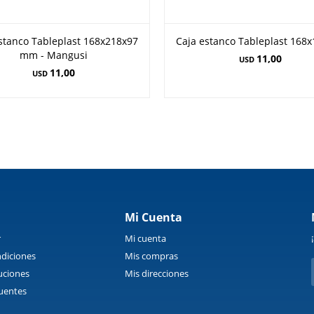
stanco Tableplast 168x218x97
Caja estanco Tableplast 168
mm - Mangusi
11,00
USD
11,00
USD
Mi Cuenta
r
Mi cuenta
diciones
Mis compras
uciones
Mis direcciones
uentes