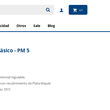
0
$
ricidad
otros
sale
blog
ásico - PM 5
rencial regulable.
 con recubrimiento de Plata-Niquel.
o: 55ºC