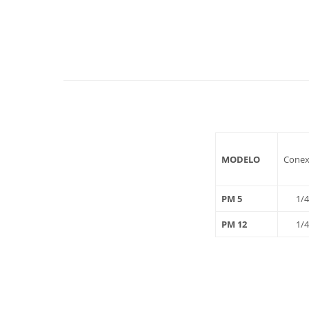
MODELO
Conex
PM 5
1/4
PM 12
1/4