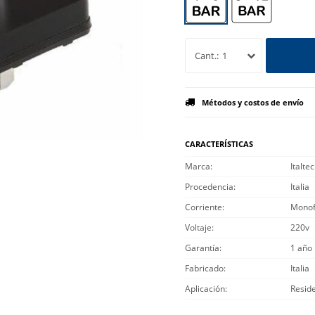
1
Métodos y costos de envío
CARACTERÍSTICAS
Marca
Italte
Procedencia
Italia
Corriente
Monof
Voltaje
220v
Garantía
1 año
Fabricado
Italia
Aplicación
Reside