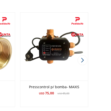
Presscontrol p/ bomba- MAXIS
Bomba Pr
75,00
USD
85,00
USD