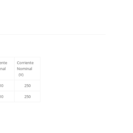
iente
Corriente
inal
Nominal
(V)
10
250
10
250