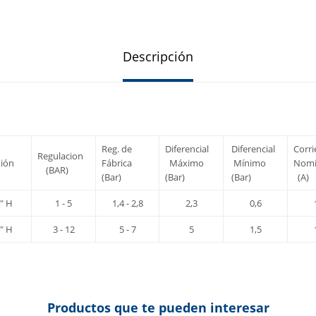
Descripción
Reg. de
Diferencial
Diferencial
Corr
Regulacion
ión
Fábrica
Máximo
Mínimo
Nom
(BAR)
(Bar)
(Bar)
(Bar)
(A)
" H
1 - 5
1,4 - 2,8
2,3
0,6
" H
3 - 12
5 - 7
5
1,5
Productos que te pueden interesar