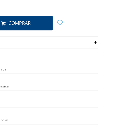
COMPRAR
cnica
ásica
ncial