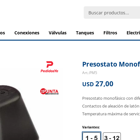
bos
conexiones
válvulas
tanques
filtros
elect
Presostato Monof
PM5
27,00
USD
Presostato monofásico con dife
Contactos de aleación de latón
Temperatura máxima de servici
Variantes: