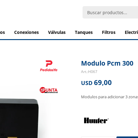
bos
conexiones
válvulas
tanques
filtros
elect
Modulo Pcm 300
H067
69,00
USD
Modulos para adicionar 3 zona