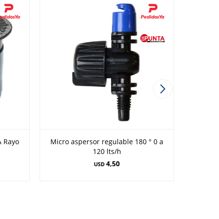
A Rayo
Micro aspersor regulable 180 ° 0 a
Micro as
120 lts/h
4,50
USD