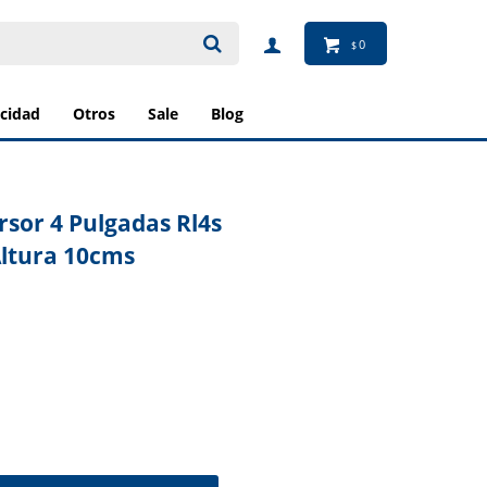
0
$
ricidad
otros
sale
blog
sor 4 Pulgadas Rl4s
Altura 10cms