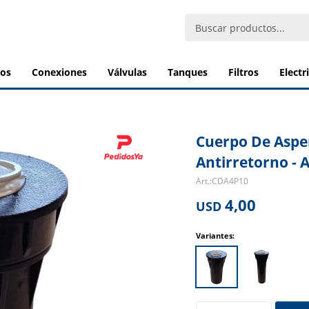
bos
conexiones
válvulas
tanques
filtros
elect
Cuerpo De Asper
Antirretorno - 
CDA4P10
4,00
USD
Variantes: