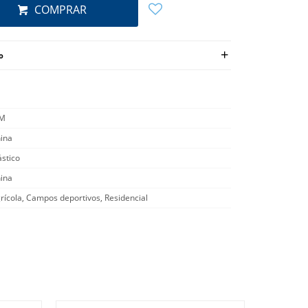
COMPRAR
o
/M
ina
ástico
ina
rícola, Campos deportivos, Residencial