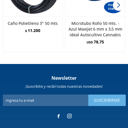
Caño Polietileno 3" 50 mts
Microtubo Rollo 50 mts. -
Azul Maxijet 6 mm x 3,5 mm
11.200
$
ideal Autocultivo Cannabis
78,75
USD
Newsletter
¡Suscribite y recibí todas nuestras novedades!
SUSCRIBIRME

