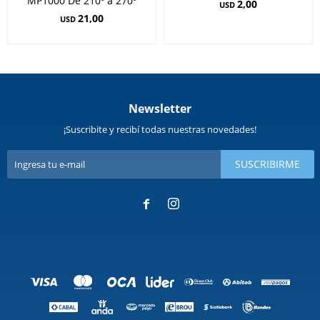
MP1000 De 210º a 270º
2,00
USD
21,00
USD
Newsletter
¡Suscribite y recibí todas nuestras novedades!
SUSCRIBIRME

