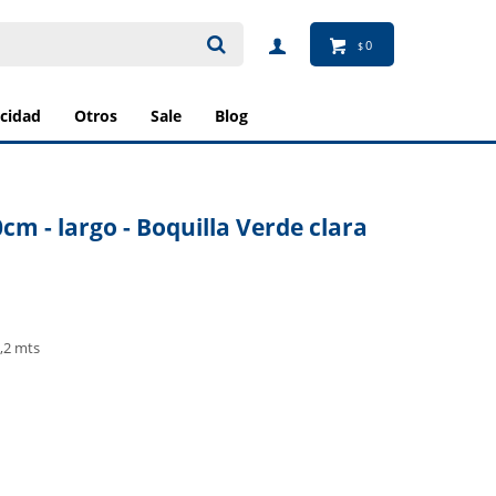
0
$
ricidad
otros
sale
blog
cm - largo - Boquilla Verde clara
1,2 mts