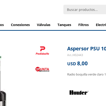
bos
conexiones
válvulas
tanques
filtros
elect
Aspersor PSU 10
H02443
8,00
USD
Radio boquilla verde claro 