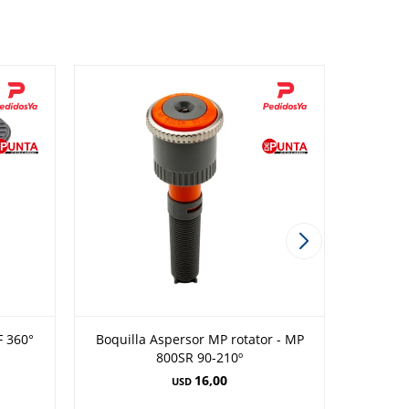
F 360°
Boquilla Aspersor MP rotator - MP
800SR 90-210º
16,00
USD