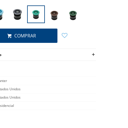
COMPRAR
o
nter
tados Unidos
tados Unidos
sidencial