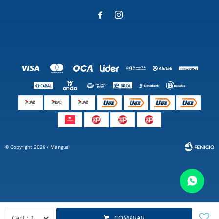


© Copyright 2026 / Mangusi
Fenicio
1
COMPRAR