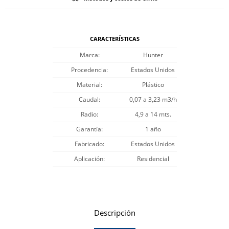
CARACTERÍSTICAS
Marca
Hunter
Procedencia
Estados Unidos
Material
Plástico
Caudal
0,07 a 3,23 m3/h
Radio
4,9 a 14 mts.
Garantía
1 año
Fabricado
Estados Unidos
Aplicación
Residencial
Descripción