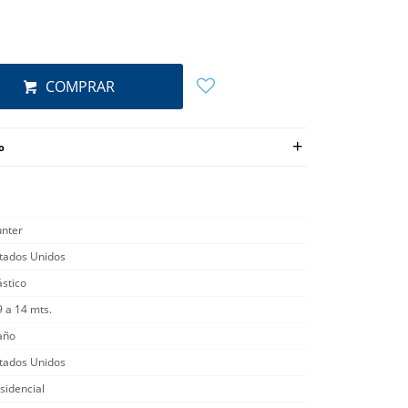
COMPRAR
o
nter
tados Unidos
ástico
9 a 14 mts.
año
tados Unidos
sidencial