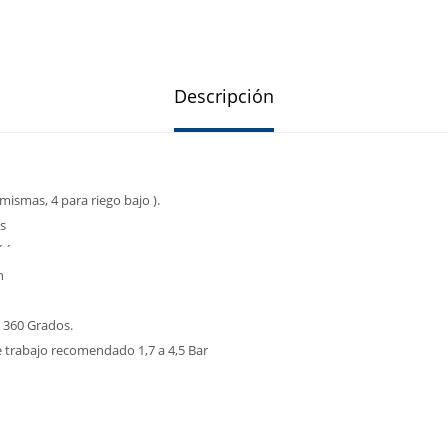
Descripción
 mismas, 4 para riego bajo ).
s
4´´
h
 360 Grados.
e trabajo recomendado 1,7 a 4,5 Bar