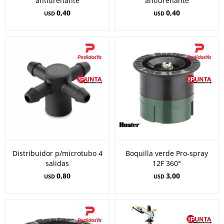
antidrenante
antidrenante
0,40
0,40
USD
USD
Distribuidor p/microtubo 4
Boquilla verde Pro-spray
salidas
12F 360°
0,80
3,00
USD
USD