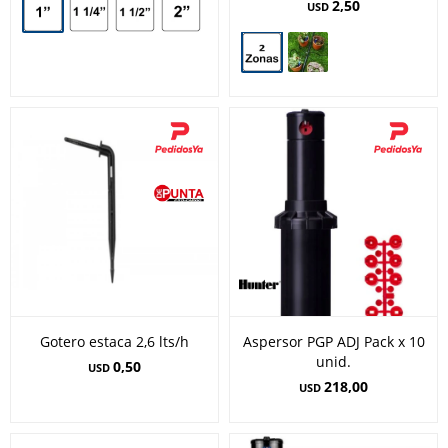
2,50
USD
Gotero estaca 2,6 lts/h
Aspersor PGP ADJ Pack x 10
unid.
0,50
USD
218,00
USD