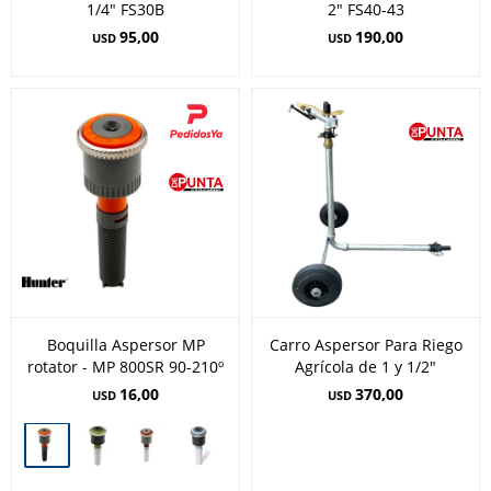
1/4" FS30B
2" FS40-43
95,00
190,00
USD
USD
Boquilla Aspersor MP
Carro Aspersor Para Riego
rotator - MP 800SR 90-210º
Agrícola de 1 y 1/2"
16,00
370,00
USD
USD