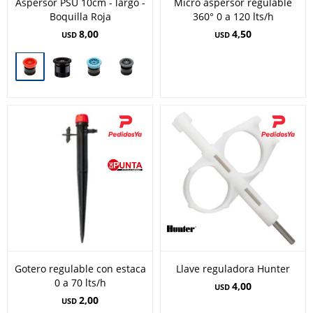
Aspersor PSU 10cm - largo -
Micro aspersor regulable
Boquilla Roja
360° 0 a 120 lts/h
8,00
4,50
USD
USD
Gotero regulable con estaca
Llave reguladora Hunter
0 a 70 lts/h
4,00
USD
2,00
USD