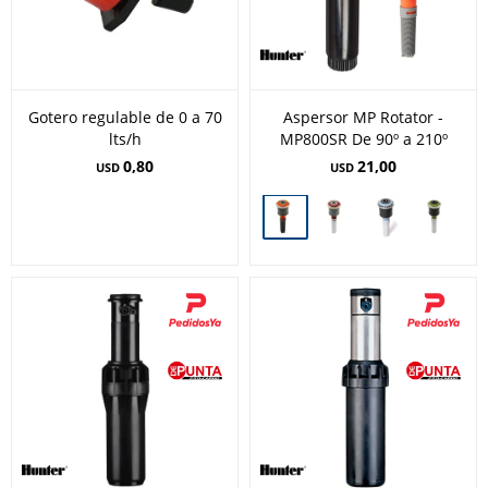
Gotero regulable de 0 a 70
Aspersor MP Rotator -
lts/h
MP800SR De 90º a 210º
0,80
21,00
USD
USD