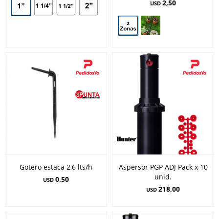
2,50
USD
Gotero estaca 2,6 lts/h
Aspersor PGP ADJ Pack x 10
unid.
0,50
USD
218,00
USD