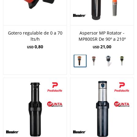
Gotero regulable de 0 a 70
Aspersor MP Rotator -
lts/h
MP800SR De 90º a 210º
0,80
21,00
USD
USD