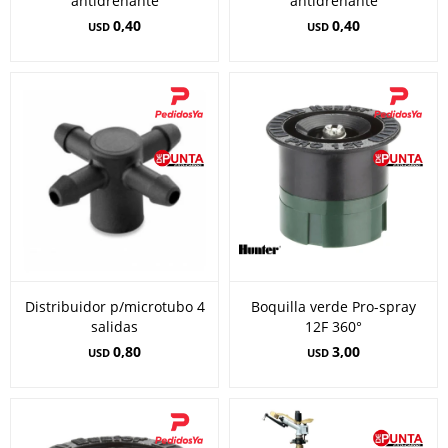
antidrenante
antidrenante
0,40
0,40
USD
USD
Distribuidor p/microtubo 4
Boquilla verde Pro-spray
salidas
12F 360°
0,80
3,00
USD
USD