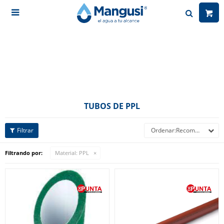

TUBOS DE PPL
Recomendados
Filtrando por:
Material:
PPL