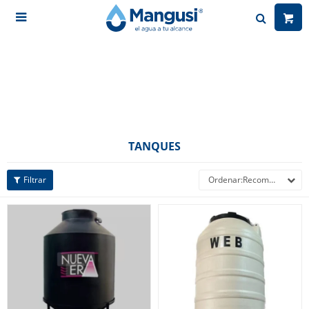

TANQUES
Recomendados