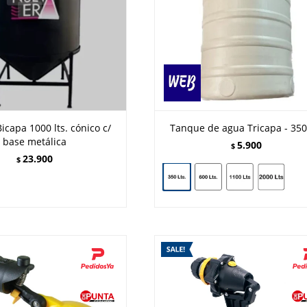
capa 1000 lts. cónico c/
Tanque de agua Tricapa - 350 
base metálica
5.900
$
23.900
$