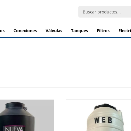
bos
conexiones
válvulas
tanques
filtros
elect