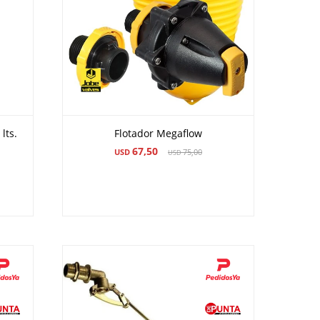
lts.
Flotador Megaflow
67,50
USD
75,00
USD