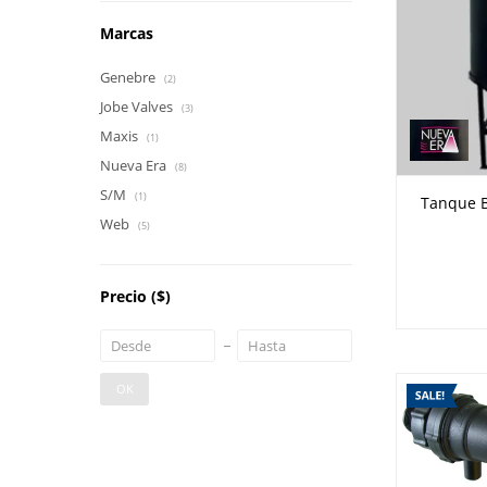
Marcas
Genebre
(2)
Jobe Valves
(3)
Maxis
(1)
Nueva Era
(8)
S/M
(1)
Tanque Bi
Web
(5)
Precio
($)
OK