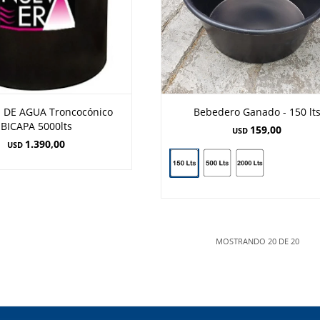
DE AGUA Troncocónico
Bebedero Ganado - 150 lt
BICAPA 5000lts
159,00
USD
1.390,00
USD
MOSTRANDO
20
DE
20