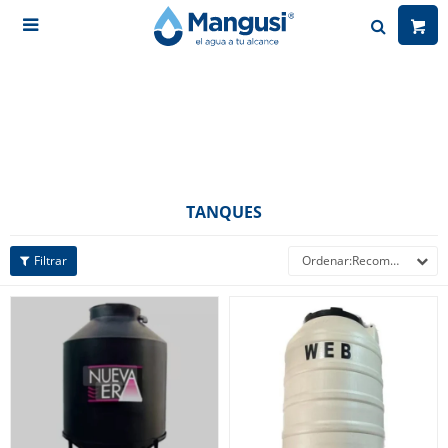

TANQUES
Recomendados