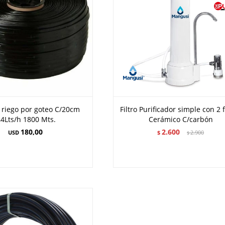
 riego por goteo C/20cm
Filtro Purificador simple con 2 f
,4Lts/h 1800 Mts.
Cerámico C/carbón
180,00
2.600
USD
$
2.900
$