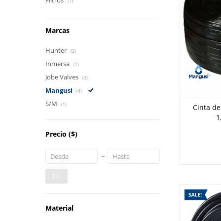
Filtros
(1)
Marcas
Hunter
(2)
Inmersa
(1)
Jobe Valves
(3)
Mangusi
(4)
S/M
(1)
Cinta de
1
Precio
($)
OK
Material