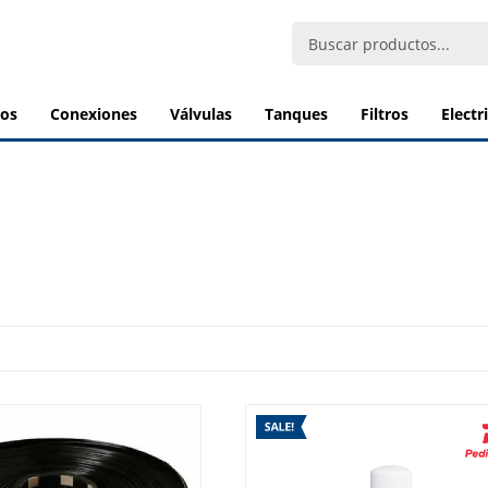
bos
conexiones
válvulas
tanques
filtros
elect