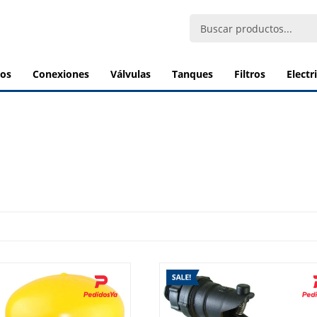
bos
conexiones
válvulas
tanques
filtros
elect