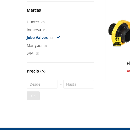
Marcas
Hunter
(2)
Inmersa
(1)
Jobe Valves
(3)
Mangusi
(4)
S/M
(1)
F
Precio
($)
U
OK