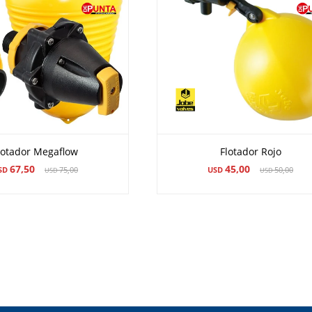
lotador Megaflow
Flotador Rojo
67,50
45,00
SD
75,00
USD
50,00
USD
USD