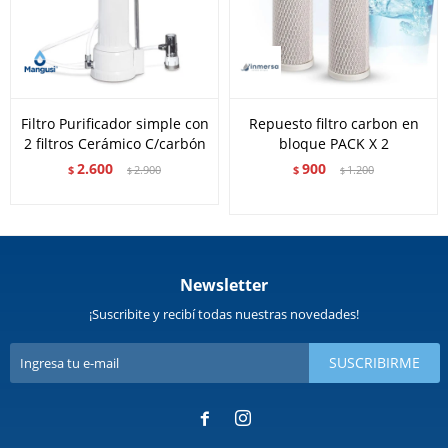
Filtro Purificador simple con
Repuesto filtro carbon en
2 filtros Cerámico C/carbón
bloque PACK X 2
2.600
900
$
2.900
$
1.200
$
$
Newsletter
¡Suscribite y recibí todas nuestras novedades!
SUSCRIBIRME

