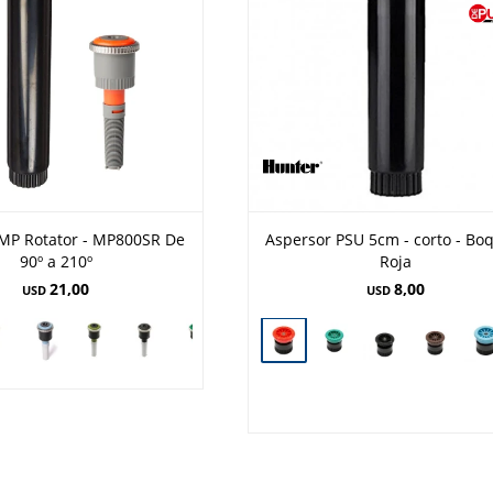
MP Rotator - MP800SR De
Aspersor PSU 5cm - corto - Boq
90º a 210º
Roja
21,00
8,00
USD
USD