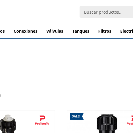
bos
conexiones
válvulas
tanques
filtros
elect
s