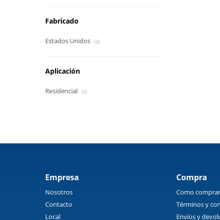
Fabricado
Estados Unidos
(2)
Aplicación
Residencial
(2)
Empresa
Compra
Nosotros
Como compra
Contacto
Términos y con
Local
Envíos y devol