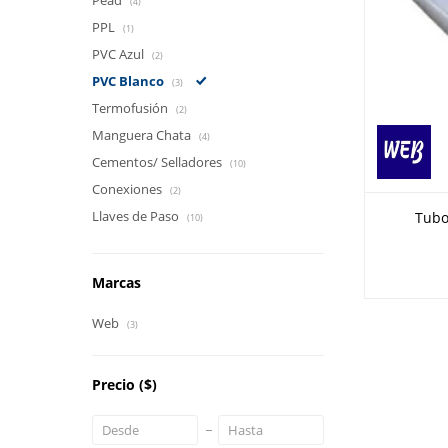
Pead
(4)
PPL
(1)
PVC Azul
(2)
PVC Blanco
(3)
Termofusión
(2)
Manguera Chata
(4)
Cementos/ Selladores
(10)
Conexiones
(2)
Llaves de Paso
Tubo
(10)
Marcas
Web
(3)
Precio
($)