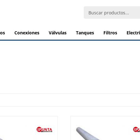
bos
conexiones
válvulas
tanques
filtros
elect