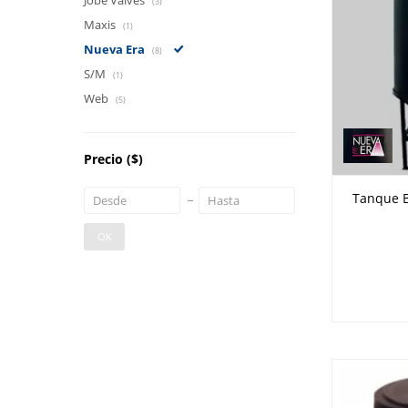
Jobe Valves
(3)
Maxis
(1)
Nueva Era
(8)
S/M
(1)
Web
(5)
Precio
($)
Tanque Bi
OK