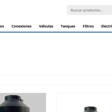
bos
conexiones
válvulas
tanques
filtros
elect