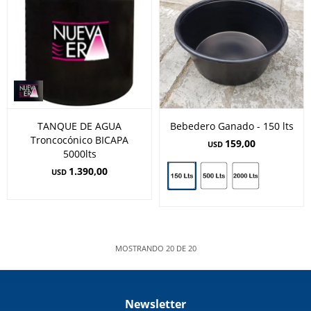
TANQUE DE AGUA
Bebedero Ganado - 150 lts
Troncocónico BICAPA
159,00
USD
5000lts
1.390,00
USD
MOSTRANDO
20
DE
20
Newsletter