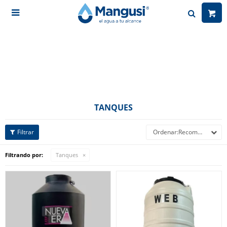

TANQUES
Recomendados
Filtrando por:
Tanques