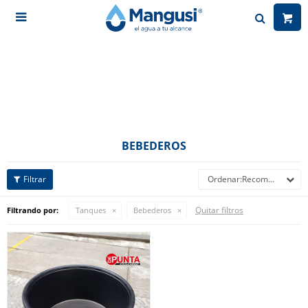

BEBEDEROS
Recomendados
Quitar filtros
Filtrando por:
Tanques
Bebederos