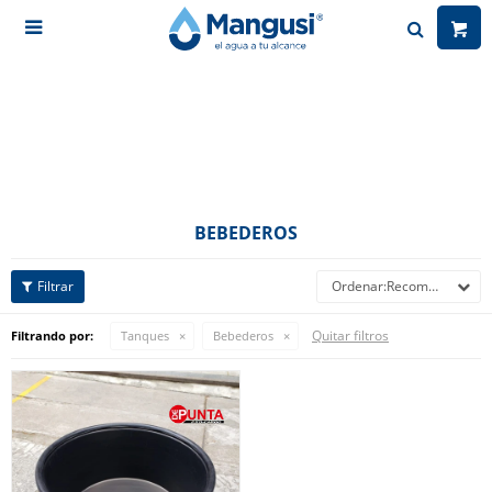

BEBEDEROS
Recomendados
Quitar filtros
Filtrando por:
Tanques
Bebederos