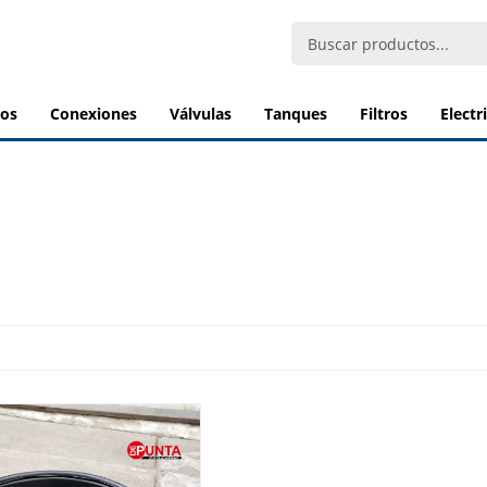
bos
conexiones
válvulas
tanques
filtros
elect