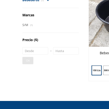
Bebederos
(1)
Marcas
S/M
(1)
Precio
($)
Bebed
OK