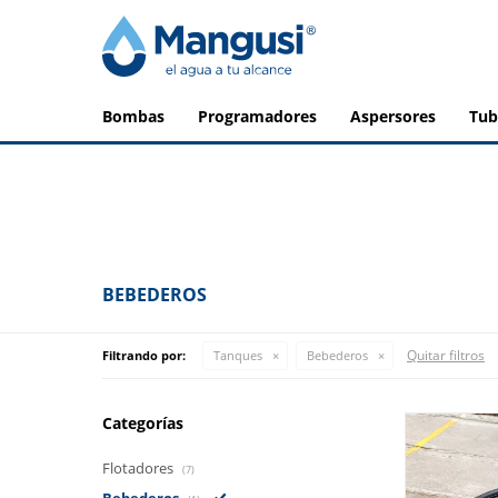
bombas
programadores
aspersores
tu
BEBEDEROS
Quitar filtros
Filtrando por:
Tanques
Bebederos
Categorías
Flotadores
(7)