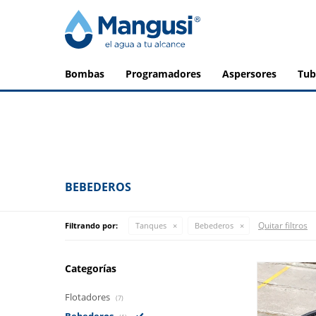
bombas
programadores
aspersores
tu
BEBEDEROS
Quitar filtros
Filtrando por:
Tanques
Bebederos
Categorías
Flotadores
(7)