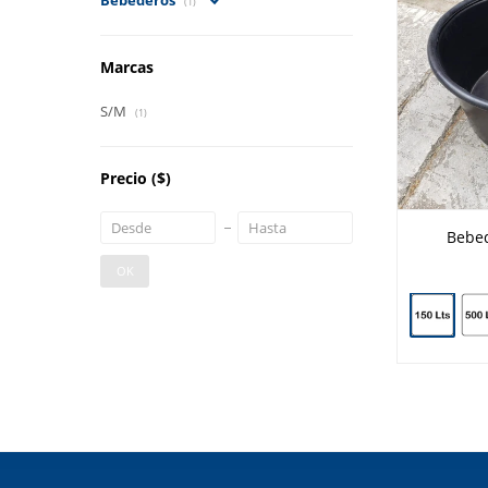
Bebederos
(1)
Marcas
S/M
(1)
Precio
($)
Bebed
OK