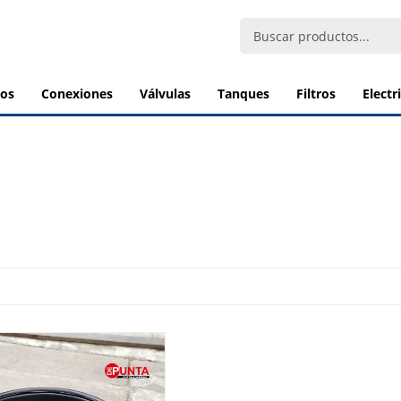
bos
conexiones
válvulas
tanques
filtros
elect