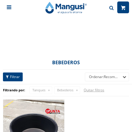

BEBEDEROS
Recomendados
Quitar filtros
Filtrando por:
Tanques
Bebederos