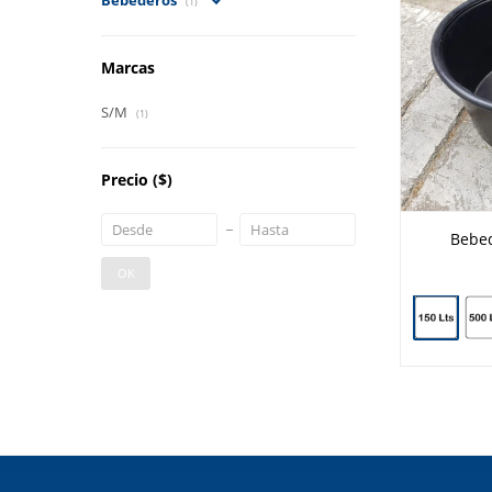
Bebederos
(1)
Marcas
S/M
(1)
Precio
($)
Bebed
OK