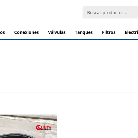
bos
conexiones
válvulas
tanques
filtros
elect