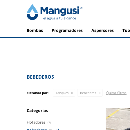
bombas
programadores
aspersores
tu
BEBEDEROS
Quitar filtros
Filtrando por:
Tanques
Bebederos
Categorías
Flotadores
(7)