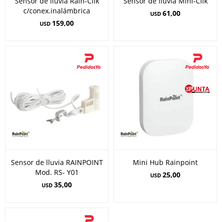
Sensor de lluvia Rain-Clik
Sensor de lluvia Mini-Clik
c/conex.inalámbrica
61,00
USD
159,00
USD
Sensor de lluvia RAINPOINT
Mini Hub Rainpoint
Mod. RS- Y01
25,00
USD
35,00
USD