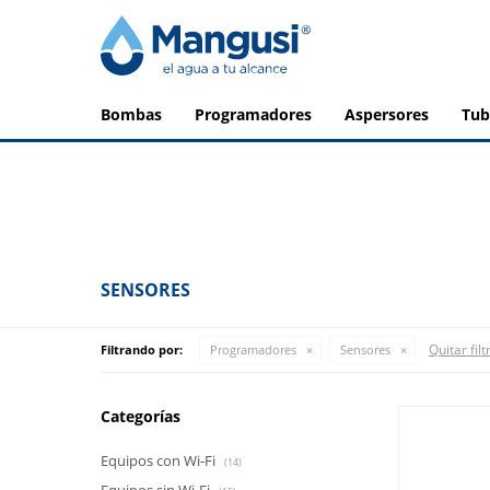
bombas
programadores
aspersores
tu
SENSORES
Quitar filt
Filtrando por:
Programadores
Sensores
Categorías
Equipos con Wi-Fi
(14)