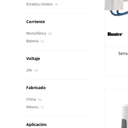
Estados Unidos
(4)
Corriente
Monofásica
(2)
Batería
(3)
Senso
Voltaje
24v
(4)
Fabricado
China
(6)
México
(1)
Aplicación