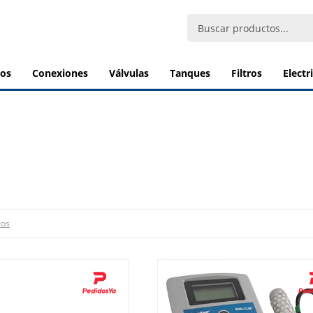
bos
conexiones
válvulas
tanques
filtros
elect
ros