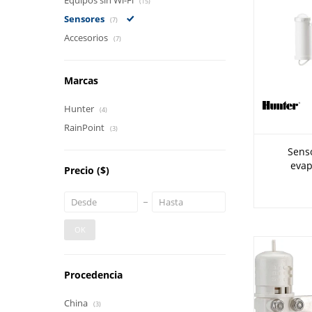
Equipos sin Wi-Fi
(15)
Sensores
(7)
Accesorios
(7)
Marcas
Hunter
(4)
RainPoint
(3)
Senso
evap
Precio
($)
OK
Procedencia
China
(3)