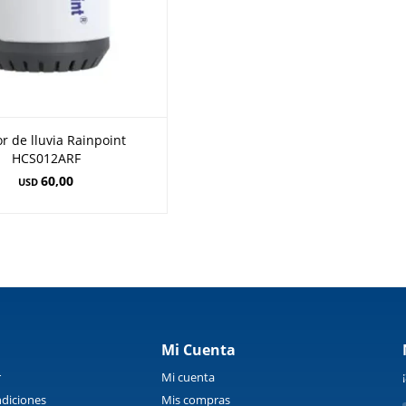
r de lluvia Rainpoint
HCS012ARF
60,00
USD
Mi Cuenta
r
Mi cuenta
diciones
Mis compras