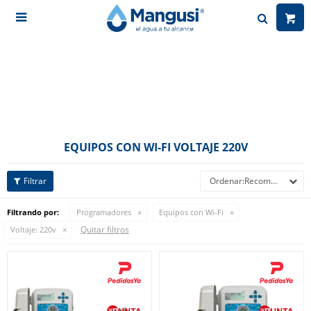

EQUIPOS CON WI-FI VOLTAJE 220V
Recomendados
Filtrando por:
Programadores
Equipos con Wi-Fi
Quitar filtros
Voltaje:
220v