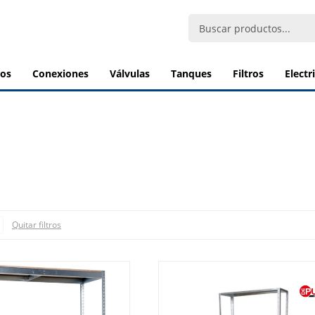
bos
conexiones
válvulas
tanques
filtros
elect
Quitar filtros