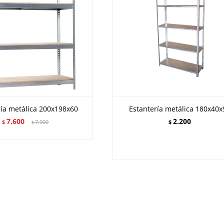
ría metálica 200x198x60
Estantería metálica 180x40x
7.600
2.200
$
7.900
$
$