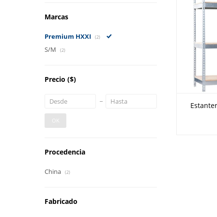
Marcas
Premium HXXI
(2)
S/M
(2)
Precio
($)
Estante
OK
Procedencia
China
(2)
Fabricado