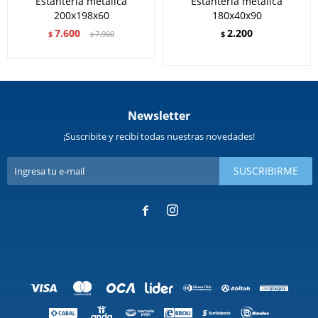
Estantería metálica
Estantería metálica
200x198x60
180x40x90
7.600
2.200
$
7.900
$
$
Newsletter
¡Suscribite y recibí todas nuestras novedades!
SUSCRIBIRME

