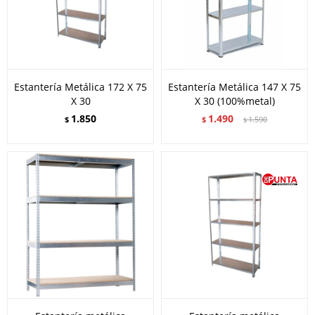
Estantería Metálica 172 X 75
Estantería Metálica 147 X 75
X 30
X 30 (100%metal)
1.850
1.490
$
$
1.590
$