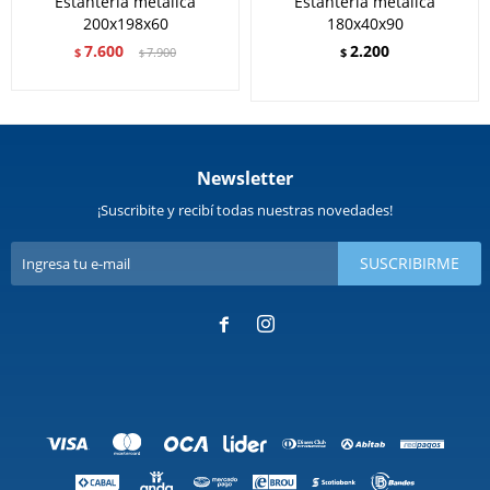
Estantería metálica
Estantería metálica
200x198x60
180x40x90
7.600
2.200
$
7.900
$
$
Newsletter
¡Suscribite y recibí todas nuestras novedades!
SUSCRIBIRME

