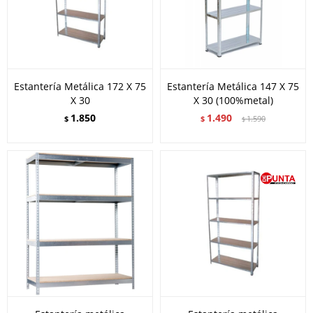
Estantería Metálica 172 X 75
Estantería Metálica 147 X 75
X 30
X 30 (100%metal)
1.850
1.490
$
$
1.590
$