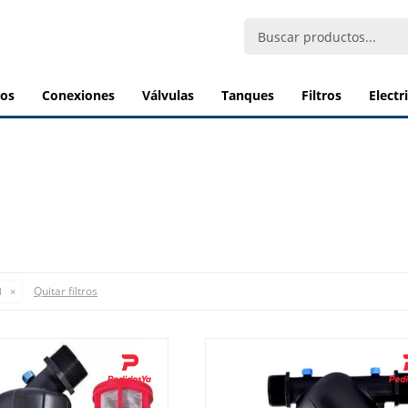
bos
conexiones
válvulas
tanques
filtros
elect
Quitar filtros
l