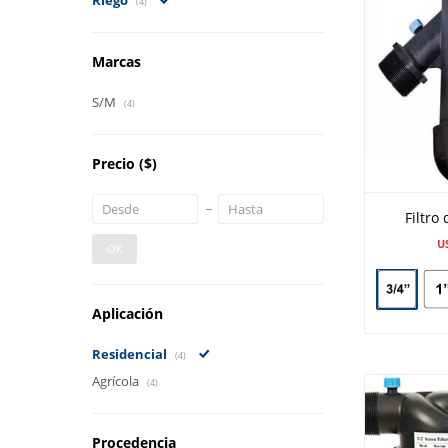
Riego
(4)
Marcas
S/M
(4)
Precio
($)
Filtro
U
OK
Aplicación
Residencial
(4)
Agrícola
(4)
Procedencia