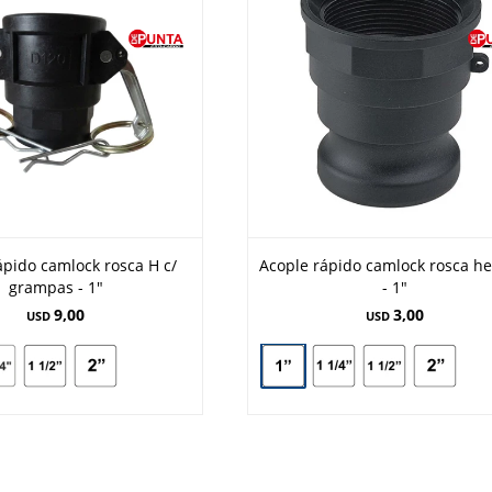
ápido camlock rosca H c/
Acople rápido camlock rosca h
grampas - 1"
- 1"
9,00
3,00
USD
USD