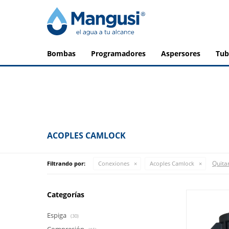
bombas
programadores
aspersores
tu
ACOPLES CAMLOCK
Quitar
Filtrando por:
Conexiones
Acoples Camlock
Categorías
Espiga
(30)