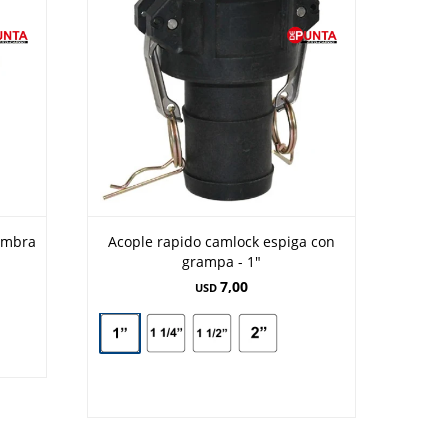
embra
Acople rapido camlock espiga con
grampa - 1"
7,00
USD