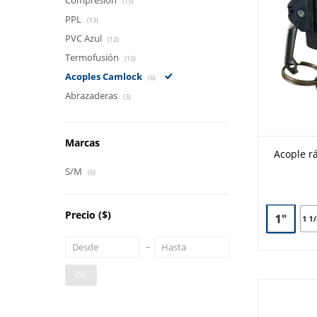
Compresión
(15)
PPL
(13)
PVC Azul
(12)
Termofusión
(15)
Acoples Camlock
(6)
Abrazaderas
(3)
Marcas
Acople r
S/M
(6)
Precio
($)
OK