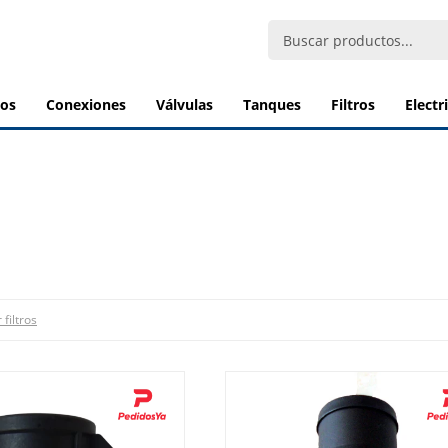
bos
conexiones
válvulas
tanques
filtros
elect
 filtros