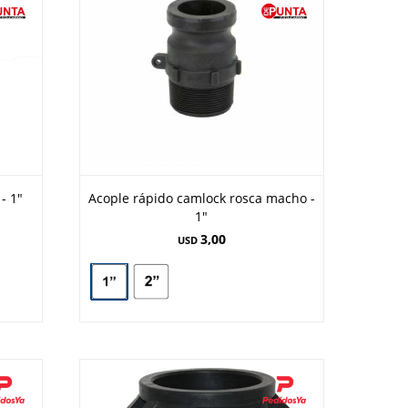
- 1"
Acople rápido camlock rosca macho -
1"
3,00
USD