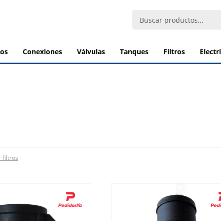
bos
conexiones
válvulas
tanques
filtros
elect
 filtros