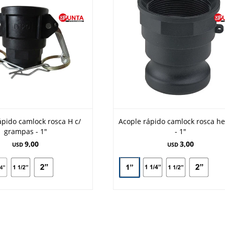
ápido camlock rosca H c/
Acople rápido camlock rosca h
grampas - 1"
- 1"
9,00
3,00
USD
USD