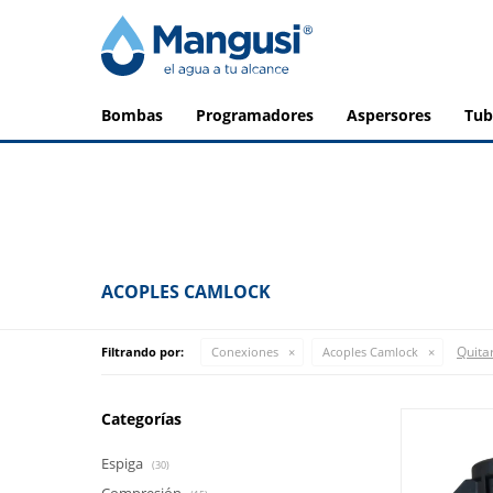
bombas
programadores
aspersores
tu
ACOPLES CAMLOCK
Quitar
Filtrando por:
Conexiones
Acoples Camlock
Categorías
Espiga
(30)