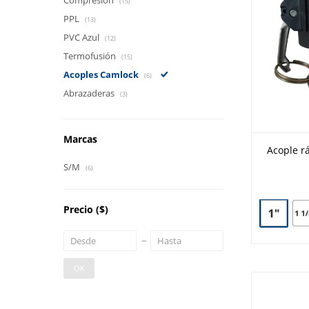
Compresión
(15)
PPL
(13)
PVC Azul
(12)
Termofusión
(15)
Acoples Camlock
(6)
Abrazaderas
(3)
Marcas
Acople r
S/M
(6)
Precio
($)
OK