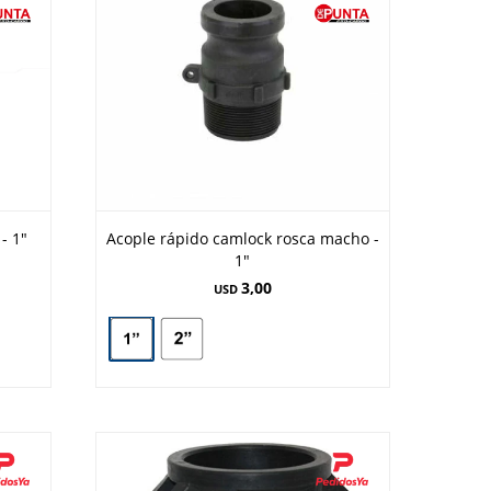
- 1"
Acople rápido camlock rosca macho -
1"
3,00
USD