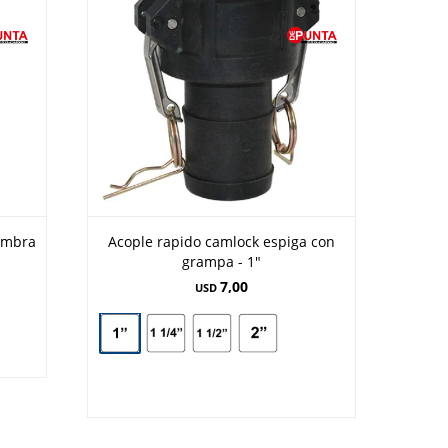
embra
Acople rapido camlock espiga con
grampa - 1"
7,00
USD